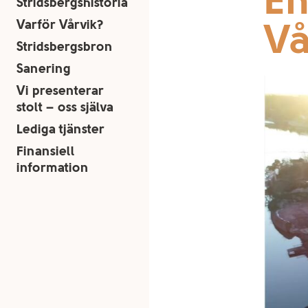
En
Stridsbergshistoria
Vå
Varför Vårvik?
Stridsbergsbron
Sanering
Vi presenterar
stolt – oss själva
Lediga tjänster
Finansiell
information