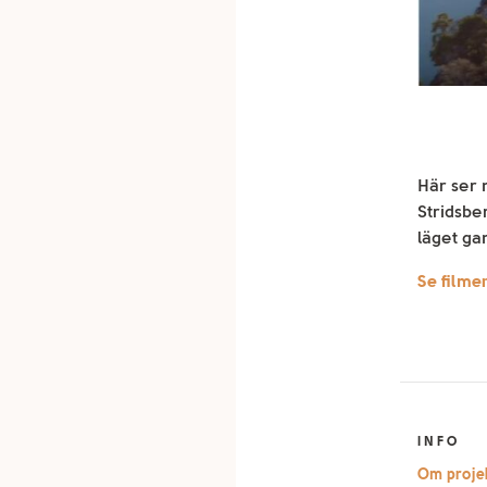
Här ser 
Stridsbe
läget ga
Se filme
INFO
Om projek