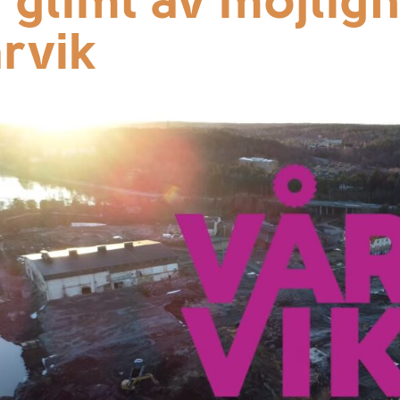
 glimt av möjlig
rvik