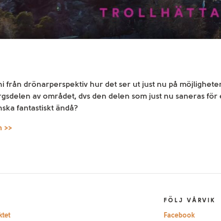
ni från drönarperspektiv hur det ser ut just nu på möjligheter
rgsdelen av området, dvs den delen som just nu saneras för e
nska fantastiskt ändå?
n >>
FÖLJ VÅRVIK
tet
Facebook