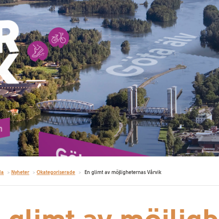
da
>
Nyheter
>
Okategoriserade
>
En glimt av möjligheternas Vårvik