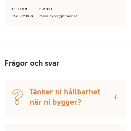
TELEFON
E-POST
0520-52 81 74
malin.nyberg@thnex.se
Frågor och svar
Tänker ni hållbarhet
add
när ni bygger?
Nya hållbara lösningar kommer att vara ett naturligt