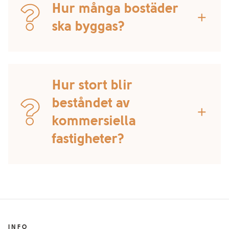
inslag i Vårviks vardag. Med flexibilitetstänk, nya idéer
Hur många bostäder
och lösningar på det mesta. Det hållbara och
add
ska byggas?
klimatsmarta Vårvik blir ett enkelt alternativ oavsett
om du är utflyktssugen, nyföretagare eller
bostadssökande.
Det kommer att byggas runt 1800 bostäder.
Hur stort blir
beståndet av
add
kommersiella
fastigheter?
Beståndet kommer att bli ca 20 000 m2.
INFO