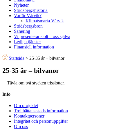
Nyheter
Stridsbergshistoria
Varför Vårvik?
Klimatsmarta Vårvik
Stridsbergsbron
Sanering
Vi presenterar stolt – oss själva
Lediga tjänster
Finansiell information
Startsida
>
25-35 år – bilvanor
25-35 år – bilvanor
Tävla om två stycken trisslotter.
Info
Om projektet
Trollhättans stads information
Kontaktpersoner
Integritet och personuppgifter
Om oss