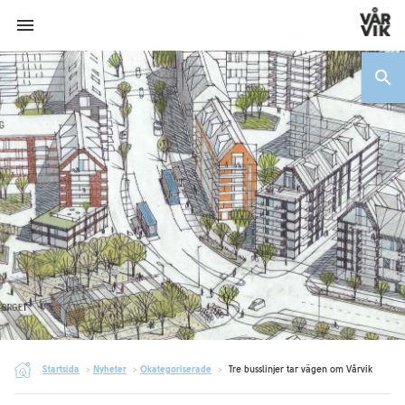
menu
search
Startsida
>
Nyheter
>
Okategoriserade
>
Tre busslinjer tar vägen om Vårvik