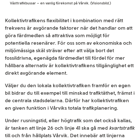
Västtrafikbussar – en vanlig förekomst på Vårvik. (Visionsbild.)
Kollektivtrafikens flexibilitet i kombination med rätt
frekvens är avgörande faktorer när det handlar om att
göra färdmedlen så attraktiva som möjligt för
potentiella resenärer. För oss som av ekonomiska och
miljömässiga skäl strävar efter att välja bort det
fossildrivna, egenägda färdmedlet till fördel för mer
hållbara alternativ är kollektivtrafikens tillgänglighet ett
direkt avgörande element.
Väljer du den lokala kollektivtrafiken framför en egen
bil bidrar du till exempel till minskad trafiktäthet, främst i
de centrala stadsdelarna. Därför har kollektivtrafiken
en given funktion i Vårviks totala trafikplanering.
Under rusningstid, eller högtrafik som det också kallas,
är tanken att linje 26 och linje 41 ska gå med
kvartstrafik
till och från hållplats Vårvik. Det innebär att linjerna