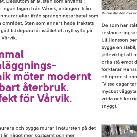
tet. Dessutom är all sten som använts i
ringen tagen från Vårvik, antingen ifrån
Muren där den nya oc
enmurar eller ifrån sprängningsarbetet som
å området. Sten som annars hade fraktats
De som har stå
gått till deponi får istället ett nytt syfte på
restaureringsar
 Vårvik.
Ulf Hansson be
bygga en stabil
mmal
jätteviktigt at
nläggnings-
orka stå emot d
förklarar Hanss
nik möter modernt
ett oprecist ha
lbart återbruk.
”Vissa dagar ta
mycket väggyta
ekt för Vårvik.
vrida och korrige
snyggt.”
taurera och bygga murar i natursten på det
et är något mer kostsamt och mer