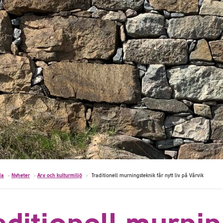
da
>
Nyheter
>
Arv och kulturmiljö
>
Traditionell murningsteknik får nytt liv på Vårvik