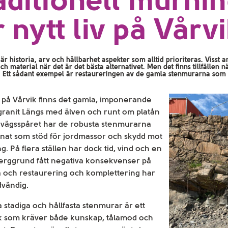
aditionell murni
r nytt liv på Vårv
är historia, arv och hållbarhet aspekter som alltid prioriteras. Viss
ch material när det är det bästa alternativet. Men det finns tillfällen n
. Ett sådant exempel är restaureringen av de gamla stenmurarna som 
på Vårvik finns det gamla, imponerande
granit Längs med älven och runt om platån
ärnvägsspåret har de robusta stenmurarna
änat som stöd för jordmassor och skydd mot
g. På flera ställen har dock tid, vind och en
berggrund fått negativa konsekvenser på
 och restaurering och komplettering har
dvändig.
a stadiga och hållfasta stenmurar är ett
k som kräver både kunskap, tålamod och