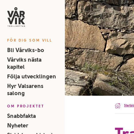
FÖR DIG SOM VILL
Bli Vårviks-bo
Vårviks nästa
kapitel
Följa utvecklingen
Hyr Valsarens
salong
Startsi
OM PROJEKTET
Snabbfakta
Nyheter