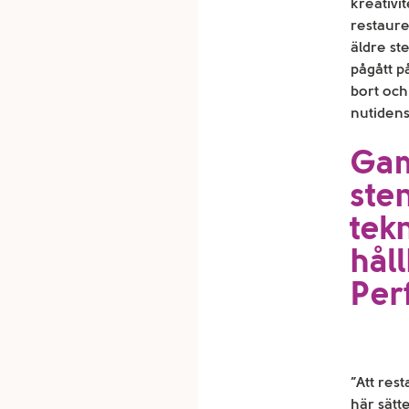
kreativi
restaure
äldre st
pågått p
bort och 
nutidens
Ga
ste
tek
hål
Perf
”Att res
här sätt