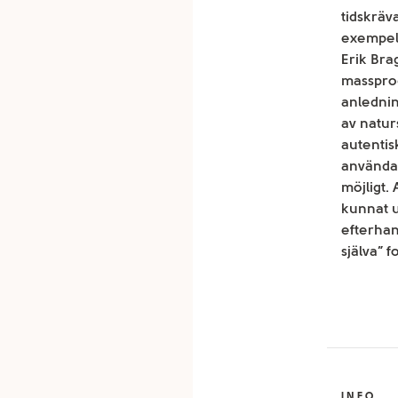
tidskräv
exempel
Erik Bra
massprod
anlednin
av natur
autentis
använda 
möjligt.
kunnat u
efterhand
själva” f
INFO