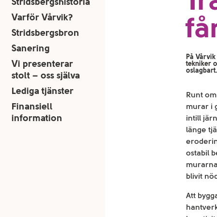
Tr
Stridsbergshistoria
få
Varför Vårvik?
Stridsbergsbron
Sanering
På Vårvik 
Vi presenterar
tekniker o
oslagbart
stolt – oss själva
Lediga tjänster
Runt om 
Finansiell
murar i 
information
intill j
länge tj
eroderin
ostabil 
murarna
blivit nö
Att bygg
hantver