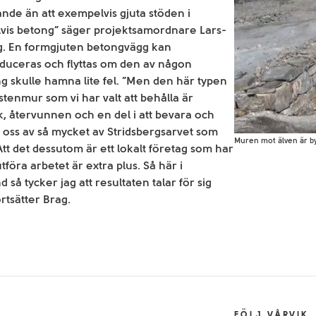
ande än att exempelvis gjuta stöden i
vis betong” säger projektsamordnare Lars-
g. En formgjuten betongvägg kan
uceras och flyttas om den av någon
g skulle hamna lite fel. ”Men den här typen
stenmur som vi har valt att behålla är
k, återvunnen och en del i att bevara och
oss av så mycket av Stridsbergsarvet som
Muren mot älven är 
 Att det dessutom är ett lokalt företag som har
tföra arbetet är extra plus. Så här i
 så tycker jag att resultaten talar för sig
ortsätter Brag.
FÖLJ VÅRVIK