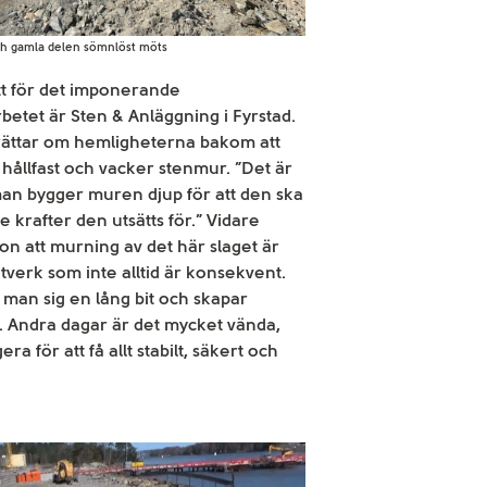
h gamla delen sömnlöst möts
tt för det imponerande
betet är Sten & Anläggning i Fyrstad.
rättar om hemligheterna bakom att
, hållfast och vacker stenmur. ”Det är
t man bygger muren djup för att den ska
e krafter den utsätts för.” Vidare
on att murning av det här slaget är
ntverk som inte alltid är konsekvent.
r man sig en lång bit och skapar
. Andra dagar är det mycket vända,
ra för att få allt stabilt, säkert och