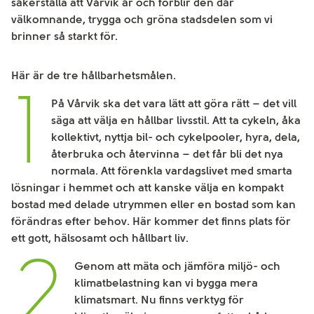
säkerställa att Vårvik är och förblir den där
välkomnande, trygga och gröna stadsdelen som vi
brinner så starkt för.
Här är de tre hållbarhetsmålen.
1
På Vårvik ska det vara lätt att göra rätt – det vill
säga att välja en hållbar livsstil. Att ta cykeln, åka
kollektivt, nyttja bil- och cykelpooler, hyra, dela,
återbruka och återvinna – det får bli det nya
normala. Att förenkla vardagslivet med smarta
lösningar i hemmet och att kanske välja en kompakt
bostad med delade utrymmen eller en bostad som kan
förändras efter behov. Här kommer det finns plats för
ett gott, hälsosamt och hållbart liv.
2
Genom att mäta och jämföra miljö- och
klimatbelastning kan vi bygga mera
klimatsmart. Nu finns verktyg för