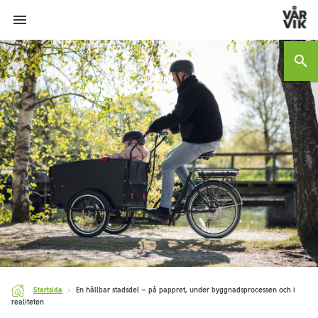
menu
search
Startsida
>
En hållbar stadsdel – på pappret, under byggnadsprocessen och i
realiteten